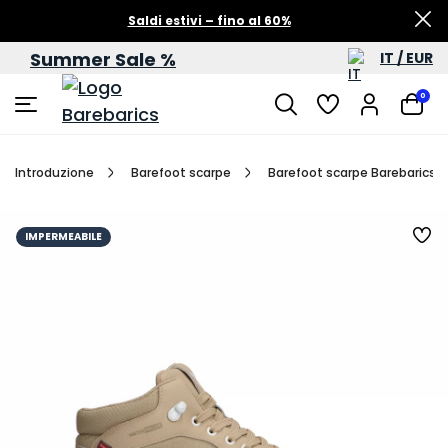
Saldi estivi – fino al 60%
Summer Sale %
IT / EUR
0
Introduzione
Barefoot scarpe
Barefoot scarpe Barebarics 
IMPERMEABILE