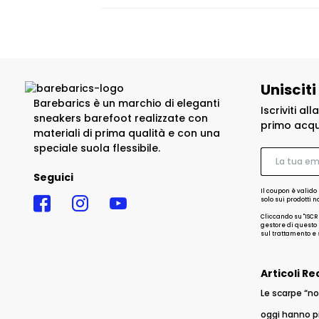
Unisciti
Barebarics è un marchio di eleganti
Iscriviti al
sneakers barefoot realizzate con
primo acqu
materiali di prima qualità e con una
speciale suola flessibile.
Seguici
Il coupon è valido 
solo sui prodotti 
Cliccando su "ISCR
gestore di questo s
sul trattamento e s
Articoli Re
Le scarpe “no
oggi hanno p