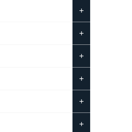
+
+
+
+
+
+