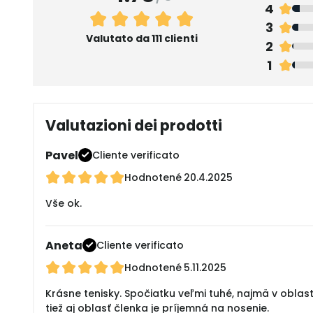
4
3
Valutato da 111 clienti
2
1
Valutazioni dei prodotti
Pavel
Cliente verificato
Hodnotené
20.4.2025
Vše ok.
Aneta
Cliente verificato
Hodnotené
5.11.2025
Krásne tenisky. Spočiatku veľmi tuhé, najmä v oblas
tiež aj oblasť členka je príjemná na nosenie.