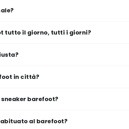
male?
tutto il giorno, tutti i giorni?
iusta?
oot in città?
 sneaker barefoot?
abituato al barefoot?