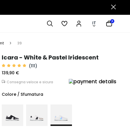
0
IT
ent
39
Icara - White & Pastel Iridescent
(111)
139,90 €
Consegna veloce e sicura
Colore / Sfumatura