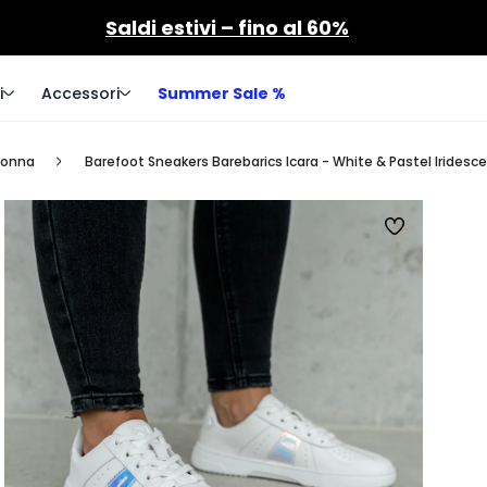
Saldi estivi – fino al 60%
i
Accessori
Summer Sale %
donna
Barefoot Sneakers Barebarics Icara - White & Pastel Iridesc