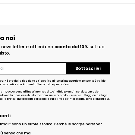
 a noi
la newsletter e ottieni uno
sconto del 10%
sul tuo
isto.
per 48 ore dalla ricezione e si applica al tuo primo acquisto. Lo sconto è valido
non scontati e non è cumulabile con altre promozioni.
IVITI", acconsenti all'inserimento del tuo indirizzo email nel database del
ito e alla ricezione di informazioni sui suoi prodotti e servizi. Maggiori dettagli
ulla protezione dei dati personali e sui diritti dell’interessato,
sono elencati qui.
centi
rmali” sono un errore storico. Perché le scarpe barefoot
iù senso che mai