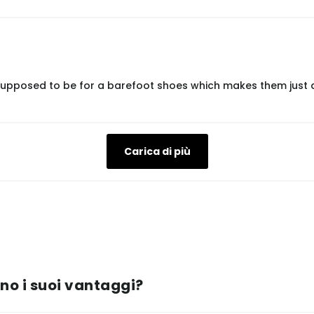
 it supposed to be for a barefoot shoes which makes them just 
Carica di più
ono i suoi vantaggi?