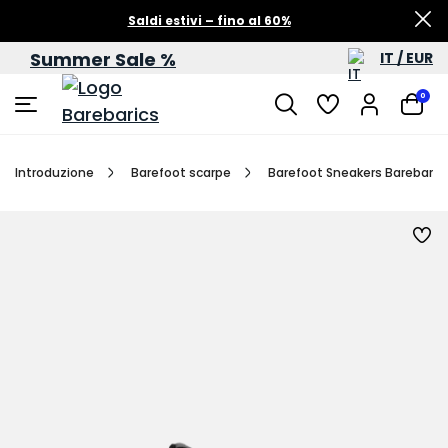
Saldi estivi – fino al 60%
Summer Sale %
IT / EUR
0
Introduzione
Barefoot scarpe
Barefoot Sneakers Barebarics 