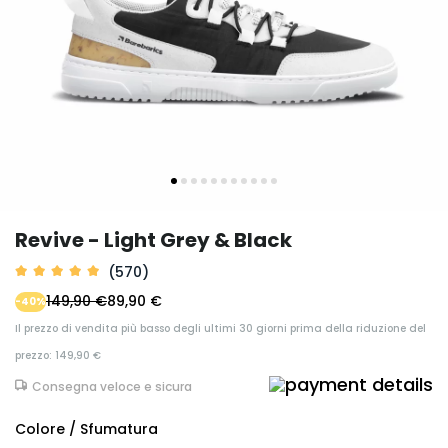
Revive - Light Grey & Black
(570)
149,90 €
89,90 €
-40%
Il prezzo di vendita più basso degli ultimi 30 giorni prima della riduzione del
prezzo: 149,90 €
Consegna veloce e sicura
Colore / Sfumatura