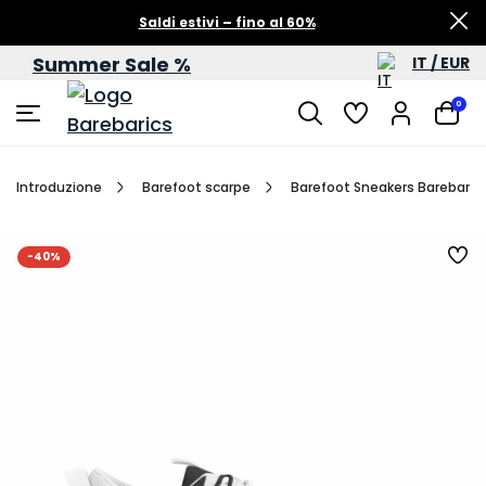
Saldi estivi – fino al 60%
Summer Sale %
IT / EUR
0
Introduzione
Barefoot scarpe
Barefoot Sneakers Barebarics 
-40%