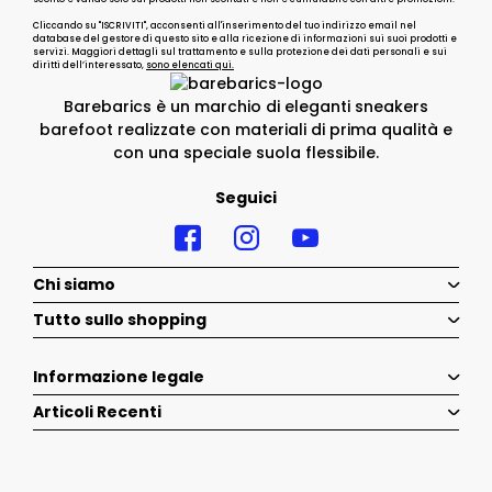
Cliccando su "ISCRIVITI", acconsenti all'inserimento del tuo indirizzo email nel
database del gestore di questo sito e alla ricezione di informazioni sui suoi prodotti e
servizi. Maggiori dettagli sul trattamento e sulla protezione dei dati personali e sui
diritti dell’interessato,
sono elencati qui.
Barebarics è un marchio di eleganti sneakers
barefoot realizzate con materiali di prima qualità e
con una speciale suola flessibile.
Seguici
Chi siamo
Tutto sullo shopping
Informazione legale
Articoli Recenti