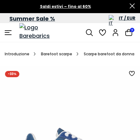
Saldi estivi – fino al 60%
Summer Sale %
IT / EUR
0
Introduzione
Barefoot scarpe
Scarpe barefoot da donna
-33%