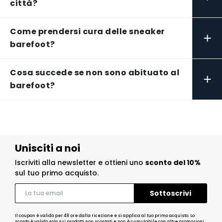
città?
Come prendersi cura delle sneaker
+
barefoot?
Cosa succede se non sono abituato al
+
barefoot?
Unisciti a noi
Iscriviti alla newsletter e ottieni uno
sconto del 10%
sul tuo primo acquisto.
Il coupon è valido per 48 ore dalla ricezione e si applica al tuo primo acquisto. Lo
sconto è valido solo sui prodotti non scontati e non è cumulabile con altre promozioni.