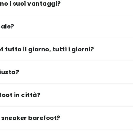
ono i suoi vantaggi?
male?
tutto il giorno, tutti i giorni?
iusta?
oot in città?
 sneaker barefoot?