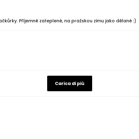
čkůrky. Příjemně zateplené, na pražskou zimu jako dělané :)
Carica di più