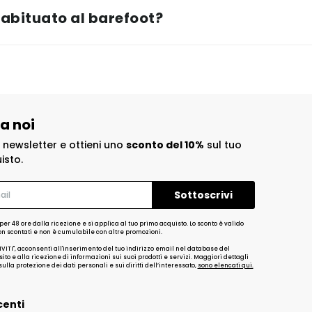
abituato al barefoot?
 a noi
la newsletter e ottieni uno
sconto del 10%
sul tuo
isto.
per 48 ore dalla ricezione e si applica al tuo primo acquisto. Lo sconto è valido
non scontati e non è cumulabile con altre promozioni.
IVITI", acconsenti all'inserimento del tuo indirizzo email nel database del
ito e alla ricezione di informazioni sui suoi prodotti e servizi. Maggiori dettagli
ulla protezione dei dati personali e sui diritti dell’interessato,
sono elencati qui.
centi