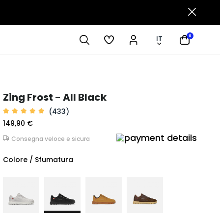
0
IT
Zing Frost - All Black
(433)
149,90 €
Consegna veloce e sicura
Colore / Sfumatura