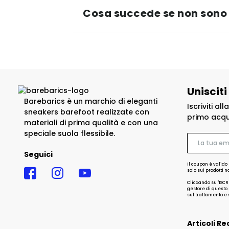
Cosa succede se non sono 
Unisciti
Barebarics è un marchio di eleganti
Iscriviti al
sneakers barefoot realizzate con
primo acqu
materiali di prima qualità e con una
speciale suola flessibile.
Seguici
Il coupon è valido 
solo sui prodotti 
Cliccando su "ISCR
gestore di questo s
sul trattamento e s
Articoli Re