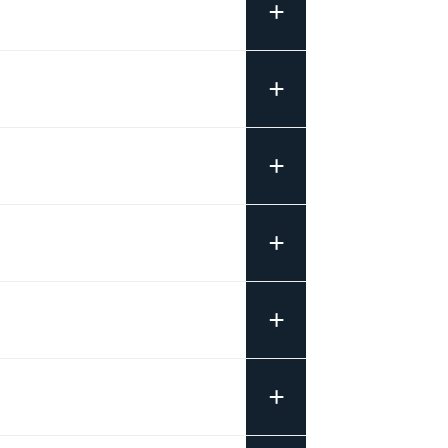
+
+
+
+
+
+