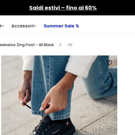
Saldi estivi – fino al 60%
i
Accessori
Summer Sale %
ebarics Zing Frost - All Black
45