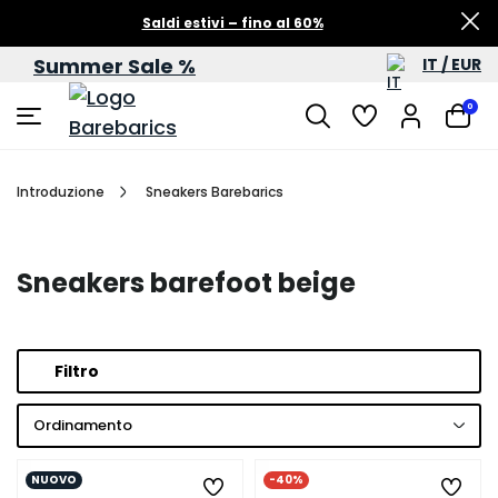
Saldi estivi – fino al 60%
Summer Sale %
IT / EUR
0
Introduzione
Sneakers Barebarics
Sneakers barefoot beige
Filtro
Ordinamento
NUOVO
-40%