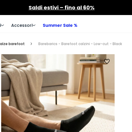
Saldi estivi – fino al 60%
i
Accessori
Summer Sale %
alze barefoot
Barebarics - Barefoot calzini - Low-cut - Black