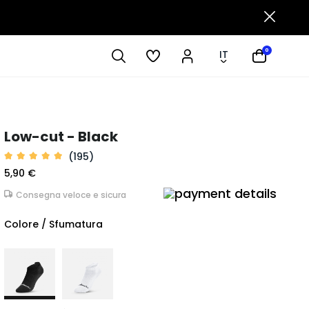
0
IT
Low-cut - Black
(195)
5,90 €
Consegna veloce e sicura
Colore / Sfumatura