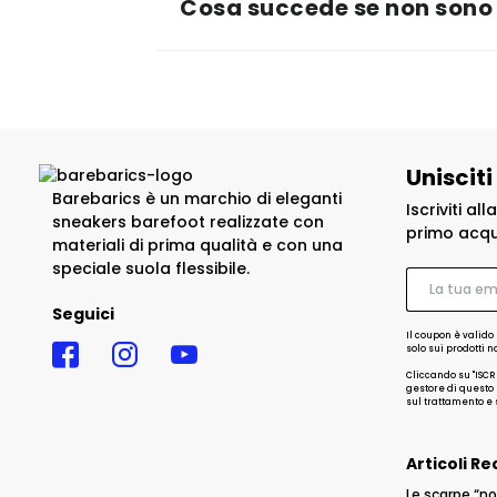
Cosa succede se non sono 
Unisciti
Barebarics è un marchio di eleganti
Iscriviti al
sneakers barefoot realizzate con
primo acqu
materiali di prima qualità e con una
speciale suola flessibile.
Seguici
Il coupon è valido 
solo sui prodotti 
Cliccando su "ISCR
gestore di questo s
sul trattamento e s
Articoli Re
Le scarpe “no