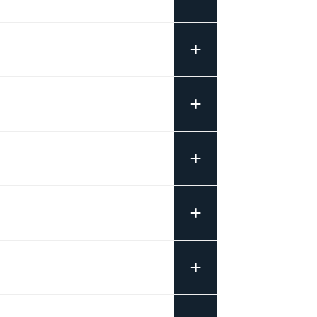
+
+
+
+
+