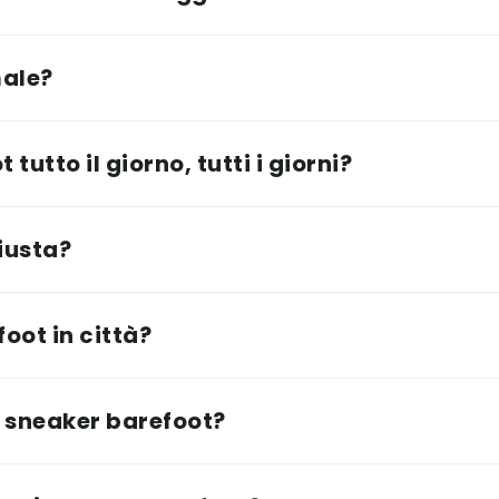
male?
tutto il giorno, tutti i giorni?
iusta?
oot in città?
 sneaker barefoot?