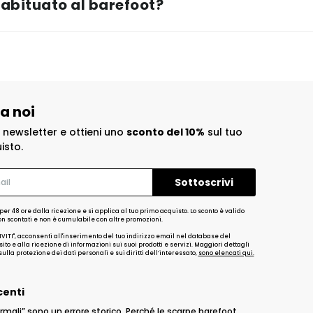
abituato al barefoot?
 a noi
la newsletter e ottieni uno
sconto del 10%
sul tuo
isto.
per 48 ore dalla ricezione e si applica al tuo primo acquisto. Lo sconto è valido
non scontati e non è cumulabile con altre promozioni.
IVITI", acconsenti all'inserimento del tuo indirizzo email nel database del
ito e alla ricezione di informazioni sui suoi prodotti e servizi. Maggiori dettagli
ulla protezione dei dati personali e sui diritti dell’interessato,
sono elencati qui.
centi
rmali” sono un errore storico. Perché le scarpe barefoot