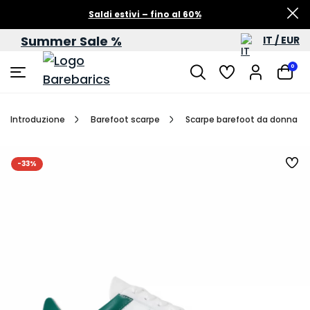
Saldi estivi – fino al 60%
Summer Sale %
IT / EUR
0
Introduzione
Barefoot scarpe
Scarpe barefoot da donna
-33%