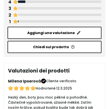
4
3
2
1
Aggiungi una valutazione
Chiedi sul prodotto
Valutazioni dei prodotti
Milena Ipserová
Cliente verificato
Hodnotené
12.3.2025
Hezký den, boty jsou moc pěkné a pohodlné.
Částečně vypolstrované, úžasně měkké. Zatím
nosím krátce, pokud kvalita bude tak dobrá jak