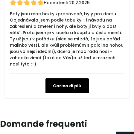
Hodnotené
20.2.2025
Boty jsou moc hezky zpracované, byly pro dceru.
Objednávala jsem podle tabulky - i návodu na
zakreslení a změření nohy, ale boty jí byly o dost
větší. Proto jsem je vracela a koupila o číslo menší.
Ty už jsou v pořádku (sice se mi zdá, že jsou pořád
malinko větší, ale kvůli problémům s palci na nohou
jsou volnější ideální), dcera je moc ráda nosí -
zahodila zimní (také od Vás)a už teď v mrazech
nosí tyto :-)
Carica di più
Domande frequenti