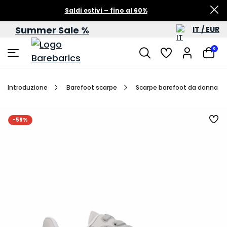
Saldi estivi – fino al 60%
Summer Sale %
IT / EUR
0
Introduzione
Barefoot scarpe
Scarpe barefoot da donna
-59%