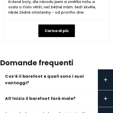
Krásné boty, dle návodu jsem si změřila nohu a
vzala o číslo větší, než běžně mám. Sedí skvěle,
nikde žádné otlačeniny - od prvního dne.
Carica di più
Domande frequenti
Cos’è il barefoot e quali sono i suoi
+
vantaggi?
+
All’inizio il barefoot farà male?