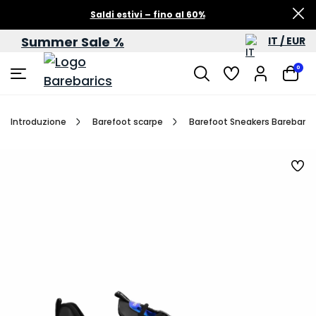
Saldi estivi – fino al 60%
Summer Sale %
IT / EUR
0
Introduzione
Barefoot scarpe
Barefoot Sneakers Barebarics 