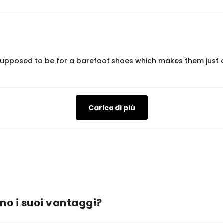
 it supposed to be for a barefoot shoes which makes them just 
Carica di più
ono i suoi vantaggi?