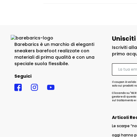
Unisciti
Barebarics è un marchio di eleganti
Iscriviti al
sneakers barefoot realizzate con
primo acqu
materiali di prima qualità e con una
speciale suola flessibile.
Seguici
Il coupon è valido 
solo sui prodotti 
Cliccando su "ISCR
gestore di questo s
sul trattamento e s
Articoli Re
Le scarpe “no
oggi hanno p