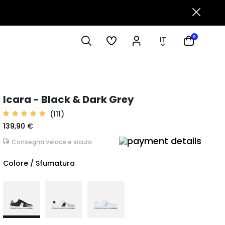
0
IT
Icara - Black & Dark Grey
(111)
139,90 €
Consegna veloce e sicura
Colore / Sfumatura