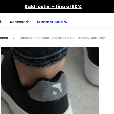
Saldi estivi – fino al 60%
i
Accessori
Summer Sale %
donna
Barefoot Sneakers Barebarics Icara - Black & Dark Grey