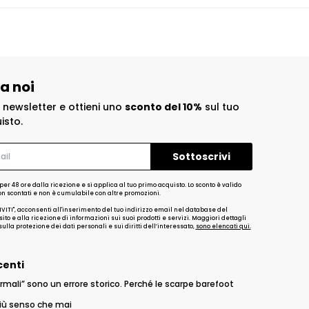
 a noi
la newsletter e ottieni uno
sconto del 10%
sul tuo
isto.
per 48 ore dalla ricezione e si applica al tuo primo acquisto. Lo sconto è valido
non scontati e non è cumulabile con altre promozioni.
IVITI", acconsenti all'inserimento del tuo indirizzo email nel database del
ito e alla ricezione di informazioni sui suoi prodotti e servizi. Maggiori dettagli
ulla protezione dei dati personali e sui diritti dell’interessato,
sono elencati qui.
centi
rmali” sono un errore storico. Perché le scarpe barefoot
iù senso che mai