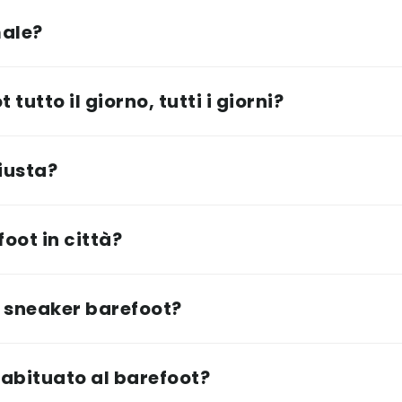
male?
tutto il giorno, tutti i giorni?
iusta?
oot in città?
 sneaker barefoot?
abituato al barefoot?