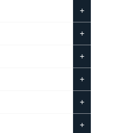
+
+
+
+
+
+