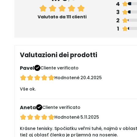
4
3
Valutato da 111 clienti
2
1
Valutazioni dei prodotti
Pavel
Cliente verificato
Hodnotené
20.4.2025
Vše ok.
Aneta
Cliente verificato
Hodnotené
5.11.2025
Krásne tenisky. Spočiatku veľmi tuhé, najmä v oblas
tiež aj oblasť členka je príjemná na nosenie.