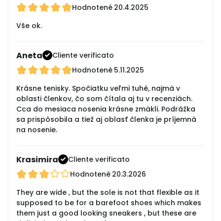
Hodnotené
20.4.2025
Vše ok.
Aneta
Cliente verificato
Hodnotené
5.11.2025
Krásne tenisky. Spočiatku veľmi tuhé, najmä v
oblasti členkov, čo som čítala aj tu v recenziách.
Cca do mesiaca nosenia krásne zmäkli. Podrážka
sa prispôsobila a tiež aj oblasť členka je príjemná
na nosenie.
Krasimira
Cliente verificato
Hodnotené
20.3.2026
They are wide , but the sole is not that flexible as it
supposed to be for a barefoot shoes which makes
them just a good looking sneakers , but these are