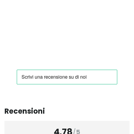
Recensioni
4.78
/
5