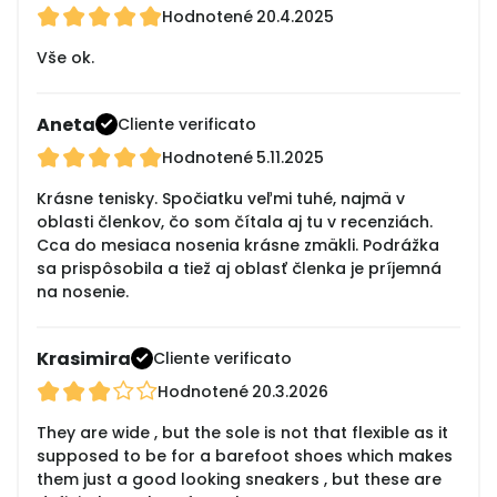
Hodnotené
20.4.2025
Vše ok.
Aneta
Cliente verificato
Hodnotené
5.11.2025
Krásne tenisky. Spočiatku veľmi tuhé, najmä v
oblasti členkov, čo som čítala aj tu v recenziách.
Cca do mesiaca nosenia krásne zmäkli. Podrážka
sa prispôsobila a tiež aj oblasť členka je príjemná
na nosenie.
Krasimira
Cliente verificato
Hodnotené
20.3.2026
They are wide , but the sole is not that flexible as it
supposed to be for a barefoot shoes which makes
them just a good looking sneakers , but these are