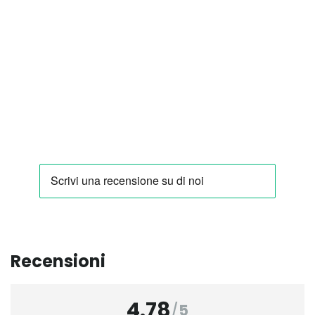
Recensioni
4.78
/
5