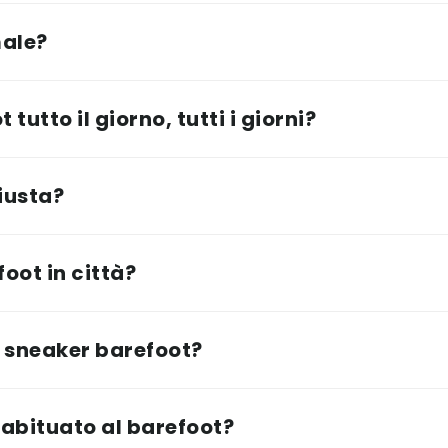
male?
tutto il giorno, tutti i giorni?
iusta?
oot in città?
 sneaker barefoot?
abituato al barefoot?