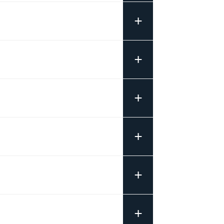
+
+
+
+
+
+