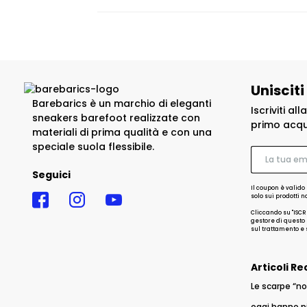
Unisciti
Barebarics è un marchio di eleganti
Iscriviti al
sneakers barefoot realizzate con
primo acqu
materiali di prima qualità e con una
speciale suola flessibile.
Seguici
Il coupon è valido 
solo sui prodotti 
Cliccando su "ISCR
gestore di questo s
sul trattamento e s
Articoli Re
Le scarpe “no
oggi hanno p