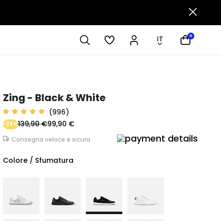
0
IT
Zing - Black & White
(996)
139,90 €
99,90 €
-29%
Consegna veloce e sicura
Colore / Sfumatura