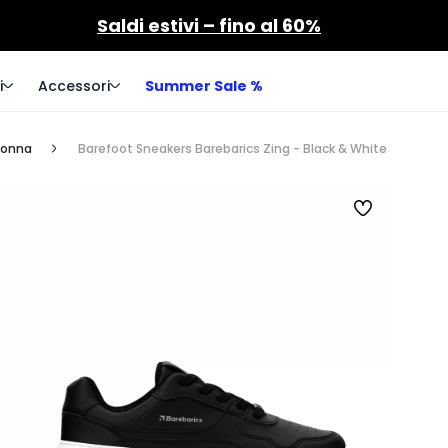
Saldi estivi – fino al 60%
i
Accessori
Summer Sale %
donna
Barefoot Sneakers Barebarics Zing - Black & White