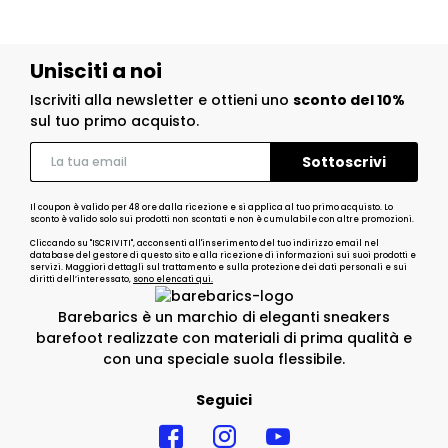
Unisciti a noi
Iscriviti alla newsletter e ottieni uno
sconto del 10%
sul tuo primo acquisto.
Il coupon è valido per 48 ore dalla ricezione e si applica al tuo primo acquisto. Lo
sconto è valido solo sui prodotti non scontati e non è cumulabile con altre promozioni.
Cliccando su "ISCRIVITI", acconsenti all'inserimento del tuo indirizzo email nel
database del gestore di questo sito e alla ricezione di informazioni sui suoi prodotti e
servizi. Maggiori dettagli sul trattamento e sulla protezione dei dati personali e sui
diritti dell’interessato,
sono elencati qui.
Barebarics è un marchio di eleganti sneakers
barefoot realizzate con materiali di prima qualità e
con una speciale suola flessibile.
Seguici