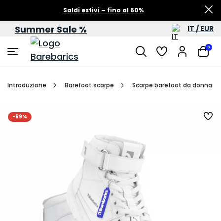
Saldi estivi – fino al 60%
Summer Sale %
IT / EUR
0
Introduzione
Barefoot scarpe
Scarpe barefoot da donna
-59%