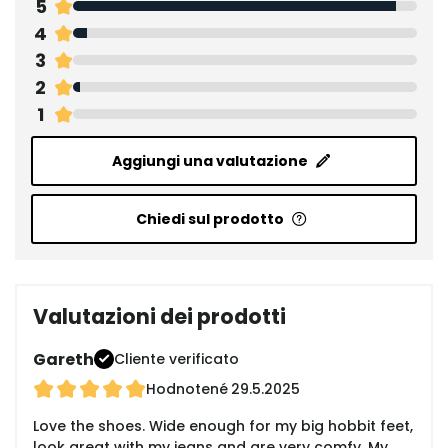
5
4
3
2
1
Aggiungi una valutazione
Chiedi sul prodotto
Valutazioni dei prodotti
Gareth
Cliente verificato
Hodnotené
29.5.2025
Love the shoes. Wide enough for my big hobbit feet,
look great with my jeans and are very comfy. My